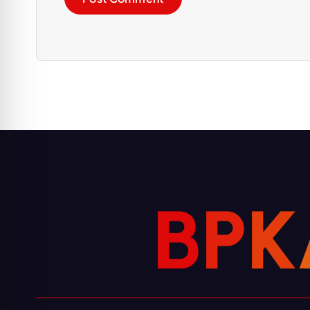
B
P
K