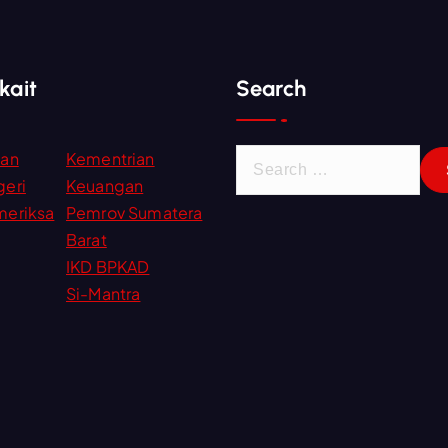
kait
Search
S
ian
Kementrian
e
eri
Keuangan
a
meriksa
Pemrov Sumatera
r
Barat
c
IKD BPKAD
h
Si-Mantra
f
o
r
: