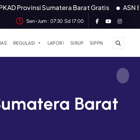
ovinsi Sumatera Barat Gratis
ASN BERAKHLAK
Sen-Jum : 07:30 Sd 17:00
RAS
REGULASI
LAPOR !
SIRUP
SIPPN
Sumatera Barat