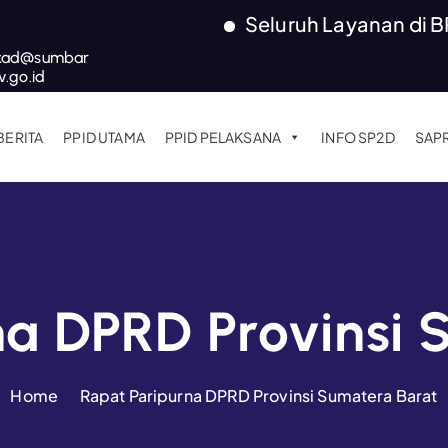
Seluruh Layanan di BPKAD Pr
kad@sumbar
v.go.id
BERITA
PPID UTAMA
PPID PELAKSANA
INFO SP2D
SAP
na DPRD Provinsi 
Home
Rapat Paripurna DPRD Provinsi Sumatera Barat