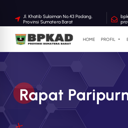
S
Jl. Khatib Sulaiman No.43 Padang,
bp
Provinsi Sumatera Barat
pro
k
i
p
HOME
PROFIL
t
o
c
o
n
t
Rapat Paripur
e
n
t