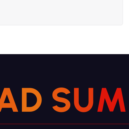
A
D
S
U
M