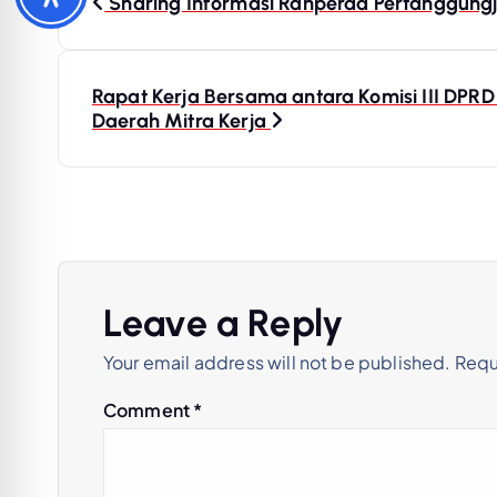
Sharing Informasi Ranperda Pertanggun
o
s
Rapat Kerja Bersama antara Komisi III DPR
Daerah Mitra Kerja
t
n
a
Leave a Reply
v
Your email address will not be published.
Requ
i
Comment
*
g