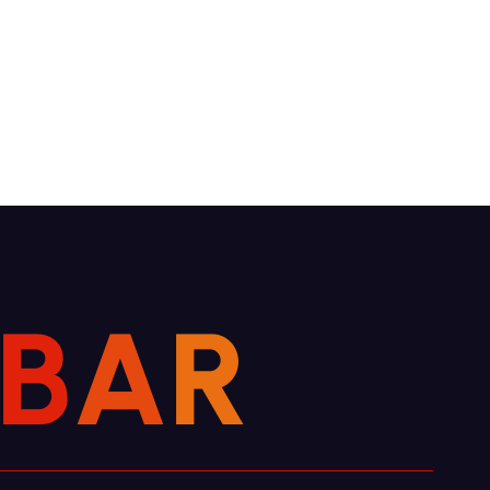
B
A
R