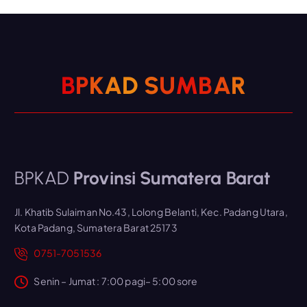
B
P
K
A
D
S
U
M
B
A
R
BPKAD
Provinsi Sumatera Barat
Jl. Khatib Sulaiman No.43, Lolong Belanti, Kec. Padang Utara,
Kota Padang, Sumatera Barat 25173
0751-7051536
Senin – Jumat : 7:00 pagi– 5:00 sore