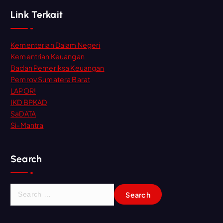
Link Terkait
Kementerian Dalam Negeri
Kementrian Keuangan
Badan Pemeriksa Keuangan
Pemrov Sumatera Barat
LAPOR!
IKD BPKAD
SaDATA
Si-Mantra
Search
S
e
a
r