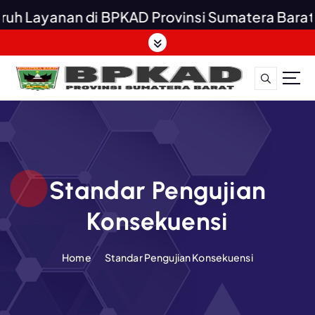
uh Layanan di BPKAD Provinsi Sumatera Barat G
S
k
i
p
t
o
c
o
n
t
Standar Pengujian
e
Konsekuensi
n
t
Home
Standar Pengujian Konsekuensi