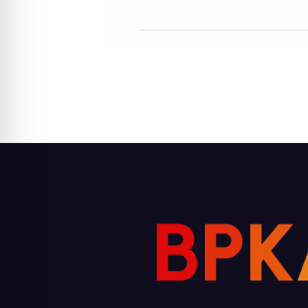
B
P
K