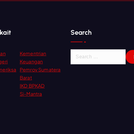
kait
Search
S
ian
Kementrian
e
eri
Keuangan
a
meriksa
Pemrov Sumatera
r
Barat
c
IKD BPKAD
h
Si-Mantra
f
o
r
: