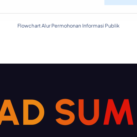
Flowchart Alur Permohonan Informasi Publik
A
D
S
U
M