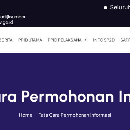
Seluruh Laya
kad@sumbar
v.go.id
BERITA
PPID UTAMA
PPID PELAKSANA
INFO SP2D
SAP
ra Permohonan I
Home
Tata Cara Permohonan Informasi