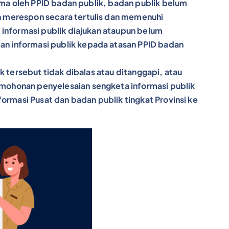
rima oleh PPID badan publik, badan publik belum
h merespon secara tertulis dan memenuhi
 informasi publik diajukan ataupun belum
n informasi publik kepada atasan PPID badan
k tersebut tidak dibalas atau ditanggapi, atau
mohonan penyelesaian sengketa informasi publik
ormasi Pusat dan badan publik tingkat Provinsi ke