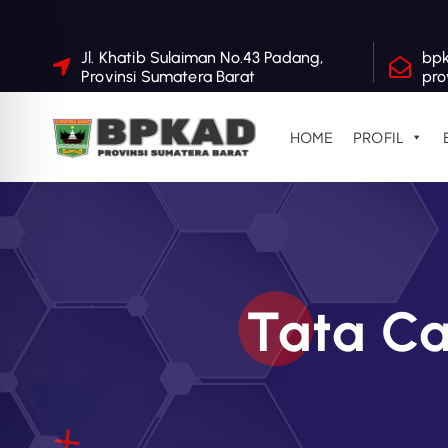
S
Jl. Khatib Sulaiman No.43 Padang,
bp
Provinsi Sumatera Barat
pro
k
i
p
HOME
PROFIL
t
o
c
o
n
t
Tata Ca
e
n
t