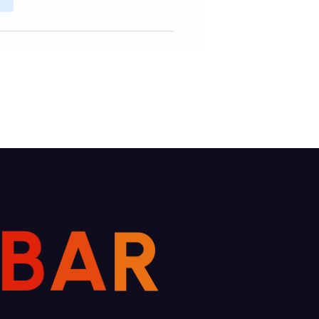
B
A
R