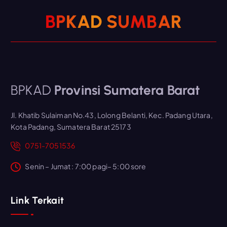
B
P
K
A
D
S
U
M
B
A
R
BPKAD
Provinsi Sumatera Barat
Jl. Khatib Sulaiman No.43, Lolong Belanti, Kec. Padang Utara,
Kota Padang, Sumatera Barat 25173
0751-7051536
Senin – Jumat : 7:00 pagi– 5:00 sore
Link Terkait