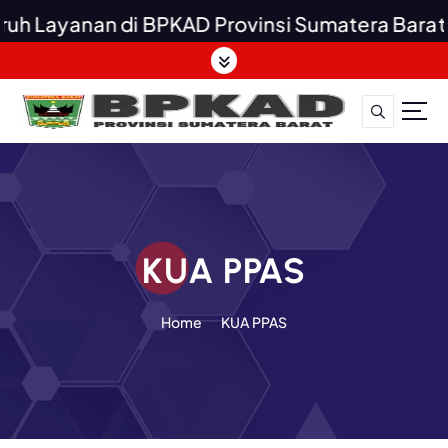
h Layanan di BPKAD Provinsi Sumatera Barat Gr
S
k
i
p
t
o
c
o
n
t
KUA PPAS
e
n
Home
KUA PPAS
t