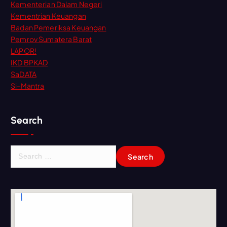
Kementerian Dalam Negeri
Kementrian Keuangan
Badan Pemeriksa Keuangan
Pemrov Sumatera Barat
LAPOR!
IKD BPKAD
SaDATA
Si-Mantra
Search
S
e
a
r
c
h
f