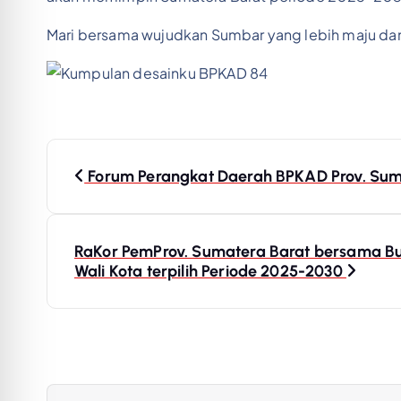
Mari bersama wujudkan Sumbar yang lebih maju da
P
Forum Perangkat Daerah BPKAD Prov. Su
o
s
RaKor PemProv. Sumatera Barat bersama Bup
Wali Kota terpilih Periode 2025-2030
t
n