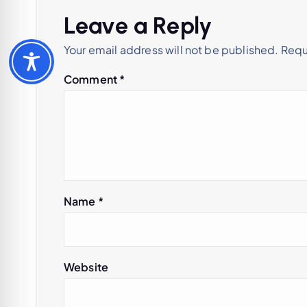
a
Leave a Reply
v
Your email address will not be published.
Requ
i
Comment
*
g
a
t
Name
*
i
o
Website