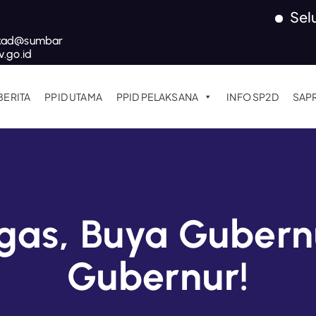
Seluruh 
kad@sumbar
v.go.id
BERITA
PPID UTAMA
PPID PELAKSANA
INFO SP2D
SAP
gas, Buya Gubern
Gubernur!