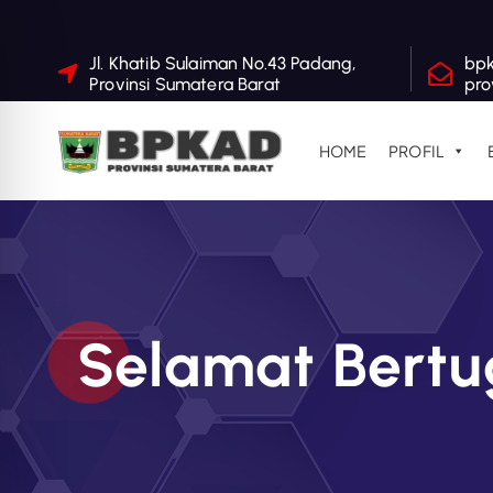
S
Jl. Khatib Sulaiman No.43 Padang,
bp
Provinsi Sumatera Barat
pro
k
i
p
HOME
PROFIL
t
o
c
o
n
t
Selamat Bertu
e
n
t