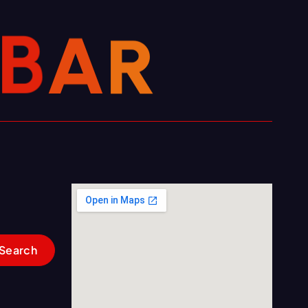
R
A
B