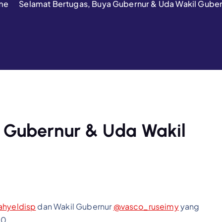
me
Selamat Bertugas, Buya Gubernur & Uda Wakil Guber
 Gubernur & Uda Wakil
hyeldisp
dan Wakil Gubernur
@vasco_ruseimy
yang
30.