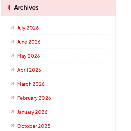
Archives
h
f
o
July 2026
r
:
June 2026
May 2026
April 2026
March 2026
February 2026
January 2026
October 2025