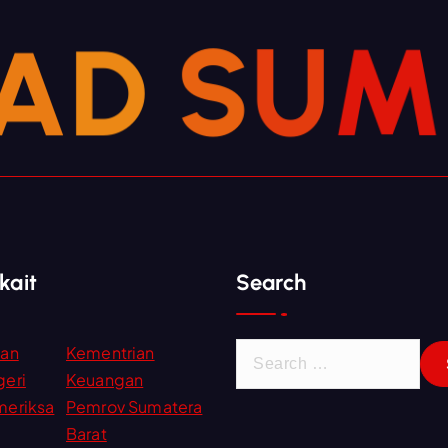
A
M
D
U
S
kait
Search
S
ian
Kementrian
e
eri
Keuangan
a
meriksa
Pemrov Sumatera
r
Barat