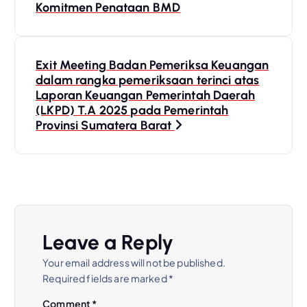
Komitmen Penataan BMD
s
t
Exit Meeting Badan Pemeriksa Keuangan
dalam rangka pemeriksaan terinci atas
n
Laporan Keuangan Pemerintah Daerah
(LKPD) T.A 2025 pada Pemerintah
a
Provinsi Sumatera Barat
v
i
g
Leave a Reply
a
Your email address will not be published.
Required fields are marked
*
t
Comment
*