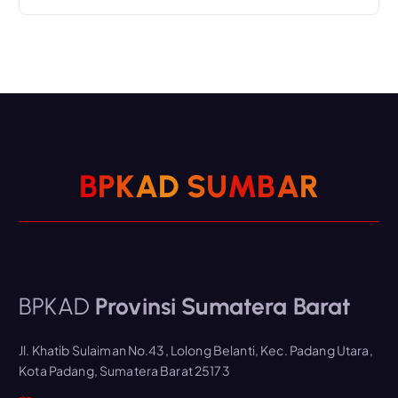
B
P
K
A
D
S
U
M
B
A
R
BPKAD
Provinsi Sumatera Barat
Jl. Khatib Sulaiman No.43, Lolong Belanti, Kec. Padang Utara,
Kota Padang, Sumatera Barat 25173