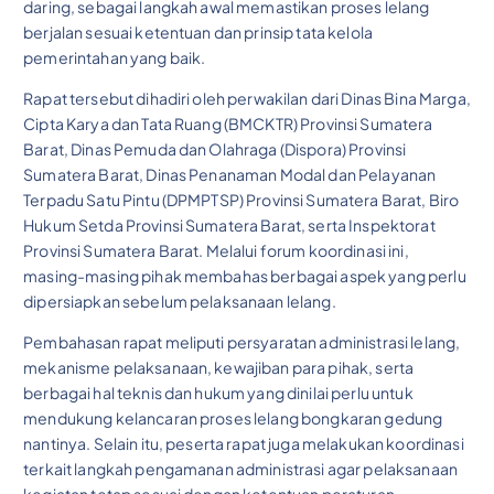
daring, sebagai langkah awal memastikan proses lelang
berjalan sesuai ketentuan dan prinsip tata kelola
pemerintahan yang baik.
Rapat tersebut dihadiri oleh perwakilan dari Dinas Bina Marga,
Cipta Karya dan Tata Ruang (BMCKTR) Provinsi Sumatera
Barat, Dinas Pemuda dan Olahraga (Dispora) Provinsi
Sumatera Barat, Dinas Penanaman Modal dan Pelayanan
Terpadu Satu Pintu (DPMPTSP) Provinsi Sumatera Barat, Biro
Hukum Setda Provinsi Sumatera Barat, serta Inspektorat
Provinsi Sumatera Barat. Melalui forum koordinasi ini,
masing-masing pihak membahas berbagai aspek yang perlu
dipersiapkan sebelum pelaksanaan lelang.
Pembahasan rapat meliputi persyaratan administrasi lelang,
mekanisme pelaksanaan, kewajiban para pihak, serta
berbagai hal teknis dan hukum yang dinilai perlu untuk
mendukung kelancaran proses lelang bongkaran gedung
nantinya. Selain itu, peserta rapat juga melakukan koordinasi
terkait langkah pengamanan administrasi agar pelaksanaan