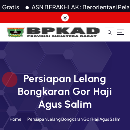
atis
ASN BERAKHLAK : Berorientasi Pelayana
S
k
i
p
t
o
c
o
n
t
Persiapan Lelang
e
Bongkaran Gor Haji
n
t
Agus Salim
Home
Persiapan Lelang Bongkaran Gor Haji Agus Salim