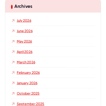
h
Archives
f
o
July 2026
r
:
June 2026
May 2026
April 2026
March 2026
February 2026
January 2026
October 2025
September 2025