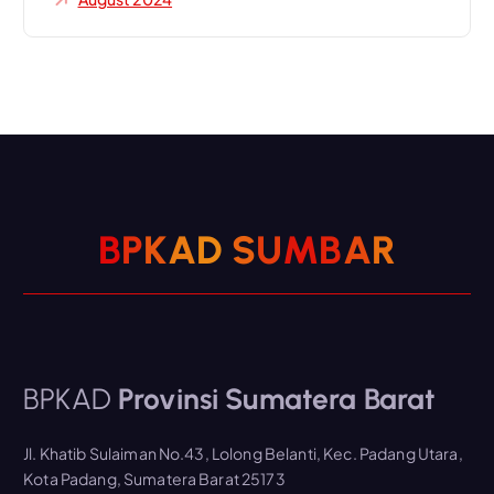
B
P
K
A
D
S
U
M
B
A
R
BPKAD
Provinsi Sumatera Barat
Jl. Khatib Sulaiman No.43, Lolong Belanti, Kec. Padang Utara,
Kota Padang, Sumatera Barat 25173