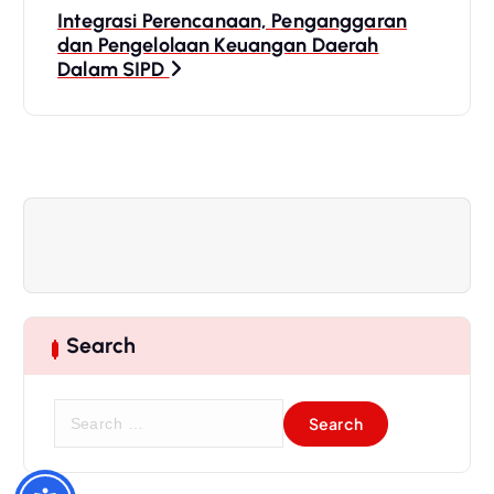
s
Integrasi Perencanaan, Penganggaran
dan Pengelolaan Keuangan Daerah
t
Dalam SIPD
n
a
v
i
g
Search
a
S
t
e
a
r