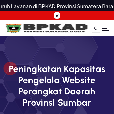
uh Layanan di BPKAD Provinsi Sumatera Barat G
S
k
i
p
t
o
c
o
n
t
Peningkatan Kapasitas
e
Pengelola Website
n
t
Perangkat Daerah
Provinsi Sumbar