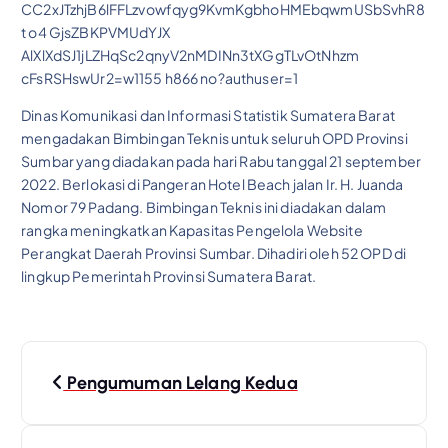
Dinas Komunikasi dan Informasi Statistik Sumatera Barat
mengadakan Bimbingan Teknis untuk seluruh OPD Provinsi
Sumbar yang diadakan pada hari Rabu tanggal 21 september
2022. Berlokasi di Pangeran Hotel Beach jalan Ir. H. Juanda
Nomor 79 Padang. Bimbingan Teknis ini diadakan dalam
rangka meningkatkan Kapasitas Pengelola Website
Perangkat Daerah Provinsi Sumbar. Dihadiri oleh 52 OPD di
lingkup Pemerintah Provinsi Sumatera Barat.
P
Pengumuman Lelang Kedua
o