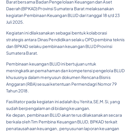
Barat bersama Badan Pengelolaan Keuangan dan Aset
Daerah (BPKAD) Provinsi Sumatera Barat melaksanakan
kegiatan Pembinaan Keuangan BLUD dari tanggal 18 s/d 23
Juli 2025.
Kegiatan ini dilaksanakan sebagai bentuk kolaborasi
strategis antara Dinas Pendidikan selaku OPD pembina teknis
dan BPKAD selaku pembinaan keuangan BLUD Provinsi
Sumatera Barat.
Pembinaan keuangan BLUD ini bertujuan untuk
meningkatkan pemahaman dan kompetensi pengelola BLUD
khususnya dalam menyusun dokumen Rencana Bisnis
Anggaran (RBA) sesuai ketentuan Permendagri Nomor 79
Tahun 2018.
Fasilitator pada kegiatan ini adalah ibu Yenita,SE,M.Si, yang
sudah berpengalaman di bidang keuangan.
Ke depan, pembinaan BLUD akan terus dilaksanakan secara
berkala oleh Tim Pembina Keuangan BLUD, BPKAD terkait
penatausahaan keuangan , penyusunan laporan keuangan