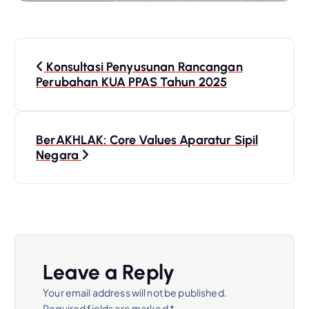
P
Konsultasi Penyusunan Rancangan
o
Perubahan KUA PPAS Tahun 2025
s
BerAKHLAK: Core Values Aparatur Sipil
t
Negara
n
a
v
Leave a Reply
i
Your email address will not be published.
Required fields are marked
*