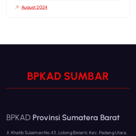
August 2024
R
A
B
M
U
S
D
A
K
P
B
BPKAD
Provinsi Sumatera Barat
Jl. Khatib Sulaiman No.43, Lolong Belanti, Kec. Padang Utara,