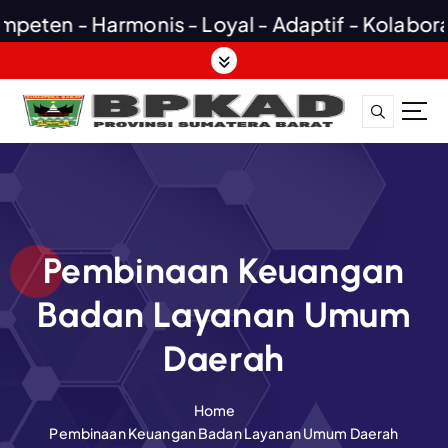
n - Harmonis - Loyal - Adaptif - Kolaboratif
S
k
i
p
t
o
c
o
n
t
Pembinaan Keuangan
e
Badan Layanan Umum
n
t
Daerah
Home
Pembinaan Keuangan Badan Layanan Umum Daerah