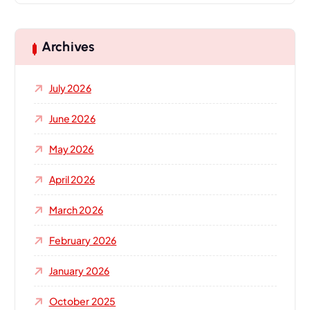
r
c
h
Archives
f
o
July 2026
r
:
June 2026
May 2026
April 2026
March 2026
February 2026
January 2026
October 2025